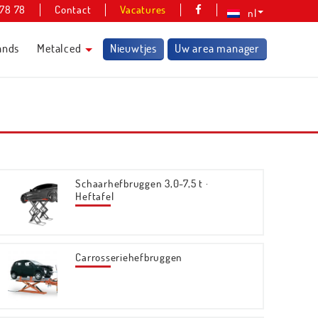
 78 78
Contact
Vacatures
nl
ands
Metalced
Nieuwtjes
Uw area manager
Schaarhefbruggen 3,0-7,5 t ·
Heftafel
Carrosseriehefbruggen