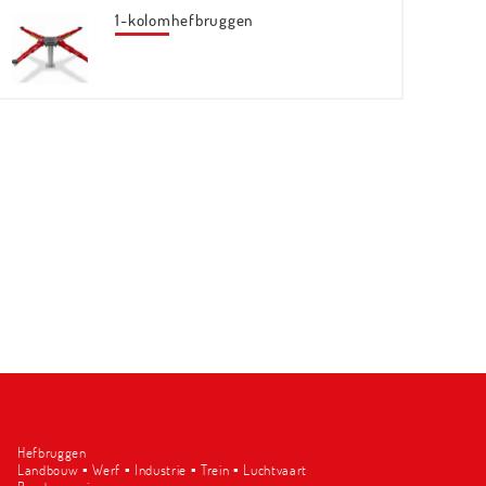
1-kolomhefbruggen
Hefbruggen
Landbouw ▪︎ Werf ▪︎ Industrie ▪︎ Trein ▪︎ Luchtvaart