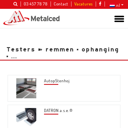
03 457 78 78
Contact
Vacatures
nl
Testers ➽ remmen ▪︎ ophanging
▪︎ ...
AutopStenhoj
DATRON a.s.e.®