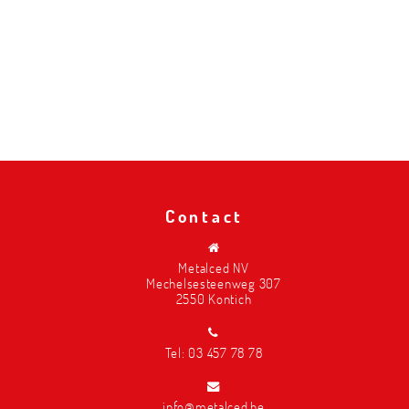
Contact
Metalced NV
Mechelsesteenweg 307
2550 Kontich
Tel:
03 457 78 78
info@metalced.be