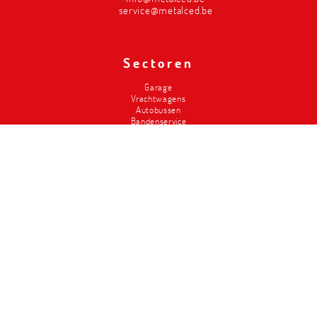
service@metalced.be
Sectoren
Garage
Vrachtwagens
Autobussen
Bandenservice
Carrosserie
Divers-2de hands
Brandweer
Landbouw
Liften
Classics
Magazijninrichting
Metalced
Wie zijn wij
Onze troeven
Geschiedenis
Workshop design
Service