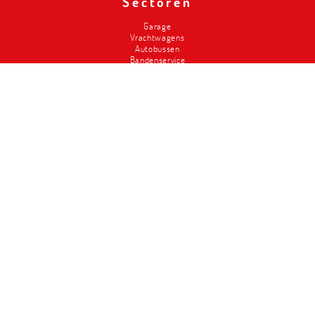
Sectoren
Garage
Vrachtwagens
Autobussen
Bandenservice
Carrosserie
Divers-2de hands
Brandweer
Landbouw
Liften
Classics
Magazijninrichting
Metalced
Wie zijn wij
Onze troeven
Geschiedenis
Workshop design
Service
Vacatures
Hefbruggen
Landbouw ▪︎ Werf ▪︎ Industrie ▪︎ Trein ▪︎ Luchtvaart