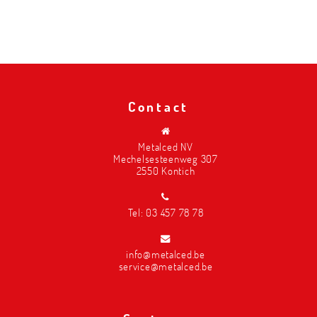
Contact
Metalced NV
Mechelsesteenweg 307
2550 Kontich
Tel:
03 457 78 78
info@metalced.be
service@metalced.be