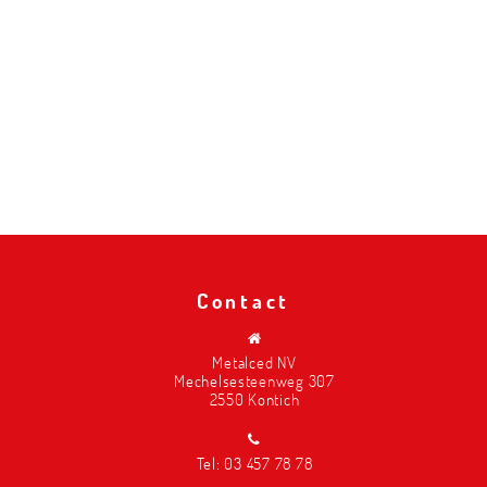
Contact
Metalced NV
Mechelsesteenweg 307
2550 Kontich
Tel:
03 457 78 78