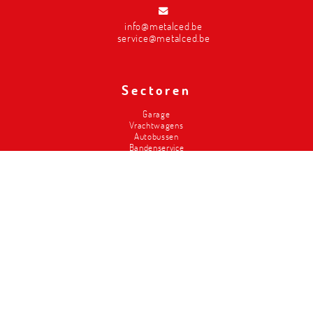
info@metalced.be
service@metalced.be
Sectoren
Garage
Vrachtwagens
Autobussen
Bandenservice
Carrosserie
Divers-2de hands
Brandweer
Landbouw
Liften
Classics
Magazijninrichting
Metalced
Wie zijn wij
Onze troeven
Geschiedenis