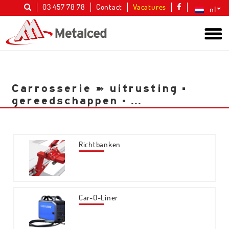
03 457 78 78
Contact
Vacatures
nl
Carrosserie ➽ uitrusting ▪︎
gereedschappen ▪︎ ...
Richtbanken
Car-O-Liner