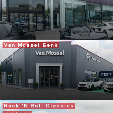
McLaren - Rolls-Royce
Chaussée de Bruxelles 56
Van Mossel Genk
Peugeot - Citroën
Evence Coppéelaan 90
Tel: 089 36 22 88
Rock 'N Roll Classics