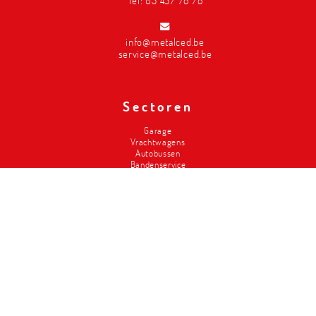
Tel:
03 457 78 78
info@metalced.be
service@metalced.be
Sectoren
Garage
Vrachtwagens
Autobussen
Bandenservice
Carrosserie
Divers-2de hands
Brandweer
Landbouw
Liften
Classics
Magazijninrichting
Metalced
Wie zijn wij