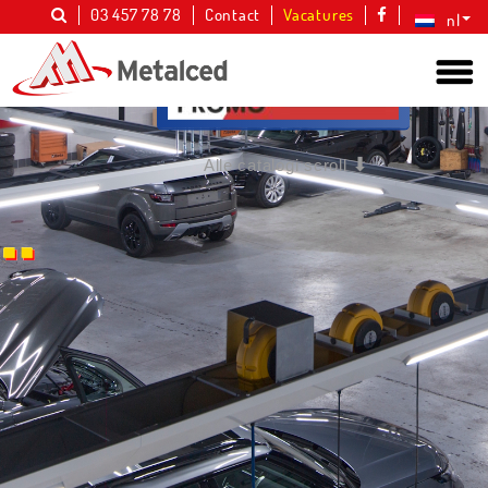
03 457 78 78
Contact
Vacatures
nl
⬇︎
Alle catalogi
scroll