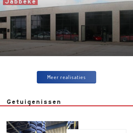
Jabbeke
Classics
Gistelsesteenweg 4
Meer realisaties
Getuigenissen