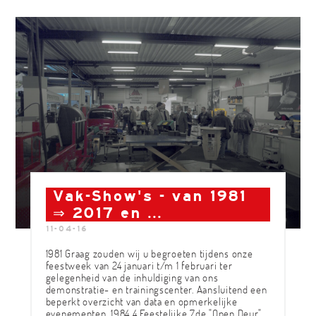
Vak-Show's - van 1981
⇒ 2017 en ...
11-04-16
1981 Graag zouden wij u begroeten tijdens onze
feestweek van 24 januari t/m 1 februari ter
gelegenheid van de inhuldiging van ons
demonstratie- en trainingscenter. Aansluitend een
beperkt overzicht van data en opmerkelijke
evenementen. 1984 4 Feestelijke 7de "Open Deur"