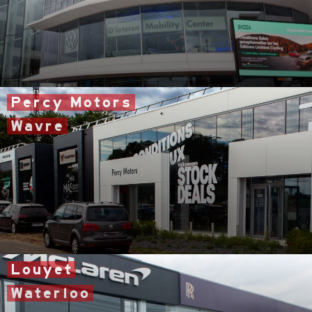
VW - Audi - SEAT - CUPRA - Škoda
Industrielaan 51
Percy Motors
Wavre
VW · Audi · SEAT · CUPRA · Škoda
Av. Zenobe Gramme 45
Louyet
Waterloo