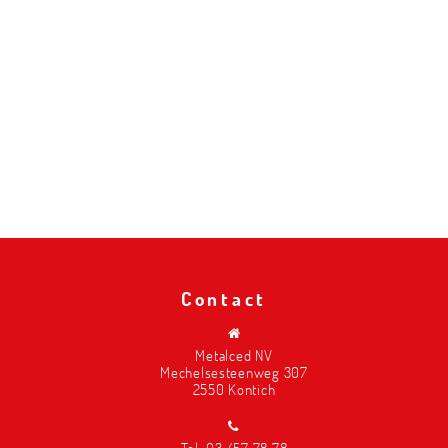
Contact
Metalced NV
Mechelsesteenweg 307
2550 Kontich