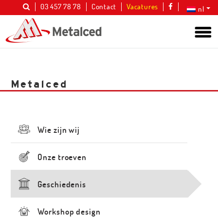
03 457 78 78
Contact
Vacatures
nl
Metalced
Wie zijn wij
Onze troeven
Geschiedenis
Workshop design