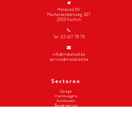
Metalced NV
Mechelsesteenweg 307
2550 Kontich
Tel:
03 457 78 78
info@metalced.be
service@metalced.be
Sectoren
Garage
Vrachtwagens
Autobussen
Bandenservice
Carrosserie
Divers-2de hands
Brandweer
Landbouw
Liften