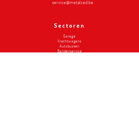
service@metalced.be
Sectoren
Garage
Vrachtwagens
Autobussen
Bandenservice
Carrosserie
Divers-2de hands
Brandweer
Landbouw
Liften
Classics
Magazijninrichting
Metalced
Wie zijn wij
Onze troeven
Geschiedenis
Workshop design
Service
Vacatures