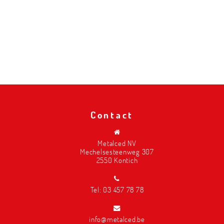
Contact
Metalced NV
Mechelsesteenweg 307
2550 Kontich
Tel:
03 457 78 78
info@metalced.be