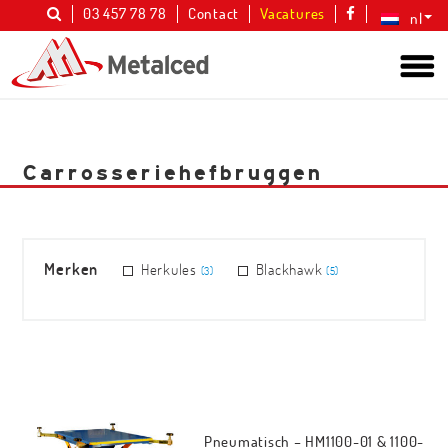
03 457 78 78
Contact
Vacatures
nl
Carrosseriehefbruggen
Merken
Herkules
Blackhawk
(3)
(5)
Pneumatisch – HM1100-01 & 1100-