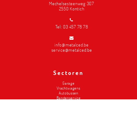
Mechelsesteenweg 307
2550 Kontich
Tel:
03 457 78 78
info@metalced.be
service@metalced.be
Sectoren
Garage
Vrachtwagens
Autobussen
Bandenservice
Carrosserie
Divers-2de hands
Brandweer
Landbouw
Liften
Classics
Magazijninrichting