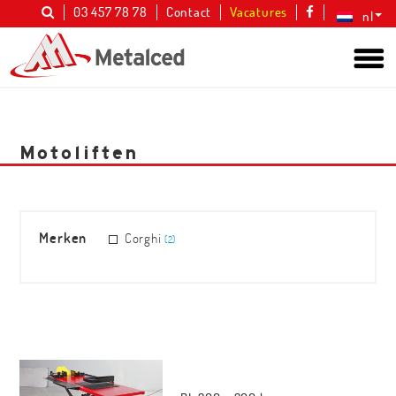
03 457 78 78
Contact
Vacatures
nl
Motoliften
Merken
Corghi
(2)