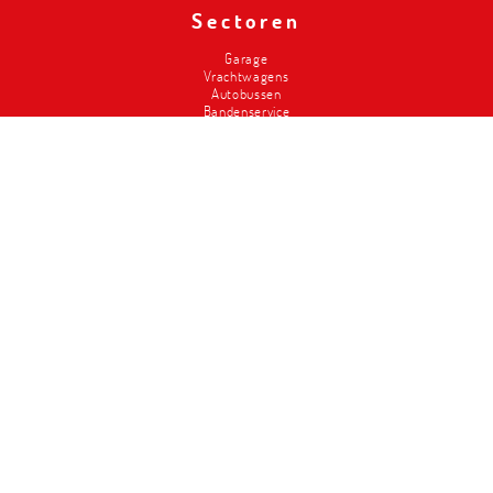
Sectoren
Garage
Vrachtwagens
Autobussen
Bandenservice
Carrosserie
Divers-2de hands
Brandweer
Landbouw
Liften
Classics
Magazijninrichting
Metalced
Wie zijn wij
Onze troeven
Geschiedenis
Workshop design
Service
Vacatures
Hefbruggen