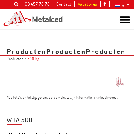
03 457 78 78
Contact
Vacatures
nl
Producten
Producten
Producten
Producten
/
500 kg
*De foto's en tekstgegevens op de website zijn informatief en niet bindend.
WTA 500