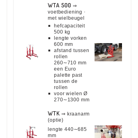
WTA 500
⇒
voetbediening ·
met wielbeugel
hefcapaciteit
500 kg
lengte vorken
600 mm
afstand tussen
rollen
260∼710 mm
een Euro
palette past
tussen de
rollen
voor wielen Ø
270∼1300 mm
WTK
⇒ kraanarm
(optie)
lengte 440∼685
mm