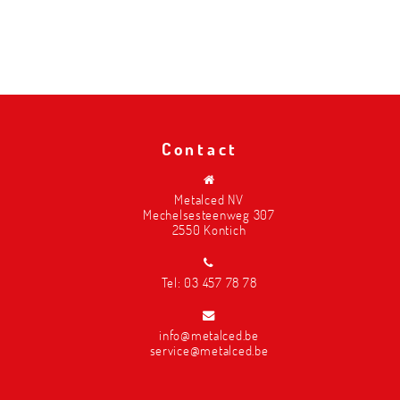
Contact
Metalced NV
Mechelsesteenweg 307
2550 Kontich
Tel:
03 457 78 78
info@metalced.be
service@metalced.be