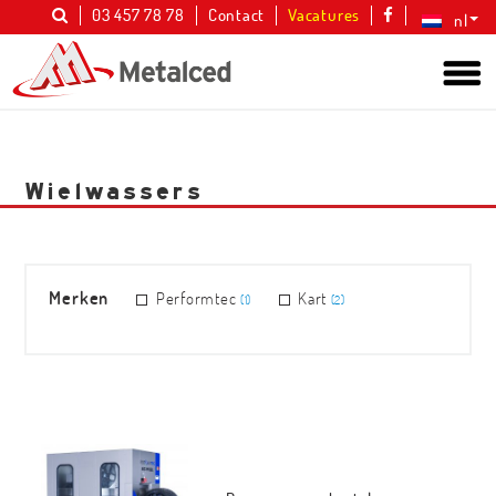
03 457 78 78
Contact
Vacatures
nl
Wielwassers
Merken
Performtec
Kart
(1)
(2)