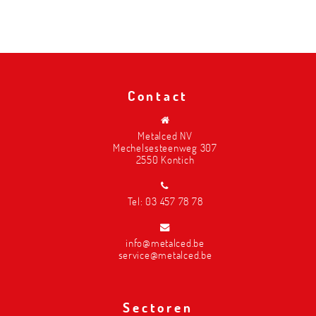
Contact
Metalced NV
Mechelsesteenweg 307
2550 Kontich
Tel:
03 457 78 78
info@metalced.be
service@metalced.be
Sectoren