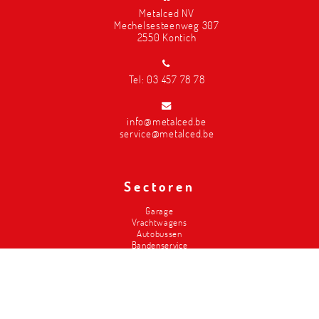
Metalced NV
Mechelsesteenweg 307
2550 Kontich
Tel:
03 457 78 78
info@metalced.be
service@metalced.be
Sectoren
Garage
Vrachtwagens
Autobussen
Bandenservice
Carrosserie
Divers-2de hands
Brandweer
Landbouw
Liften
Classics