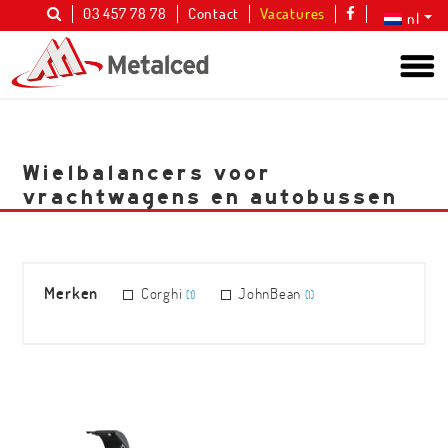
03 457 78 78
Contact
Vacatures
nl
Wielbalancers voor
vrachtwagens en autobussen
Merken
Corghi
JohnBean
(1)
(1)