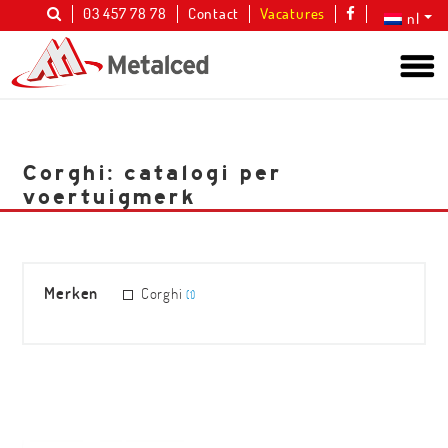
03 457 78 78
Contact
Vacatures
nl
Corghi: catalogi per
voertuigmerk
Merken
Corghi
(1)