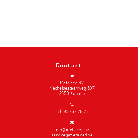
Contact
Metalced NV
Mechelsesteenweg 307
2550 Kontich
Tel:
03 457 78 78
info@metalced.be
service@metalced.be