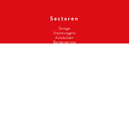
Sectoren
Garage
Vrachtwagens
Autobussen
Bandenservice
Carrosserie
Divers-2de hands
Brandweer
Landbouw
Liften
Classics
Magazijninrichting
Metalced
Wie zijn wij
Onze troeven
Geschiedenis
Workshop design
Service
Vacatures