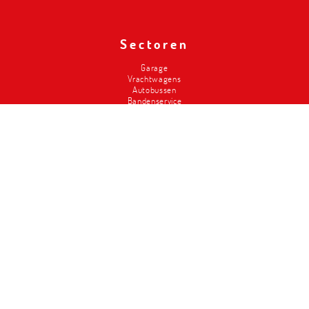
Sectoren
Garage
Vrachtwagens
Autobussen
Bandenservice
Carrosserie
Divers-2de hands
Brandweer
Landbouw
Liften
Classics
Magazijninrichting
Metalced
Wie zijn wij
Onze troeven
Geschiedenis
Workshop design
Service
Vacatures