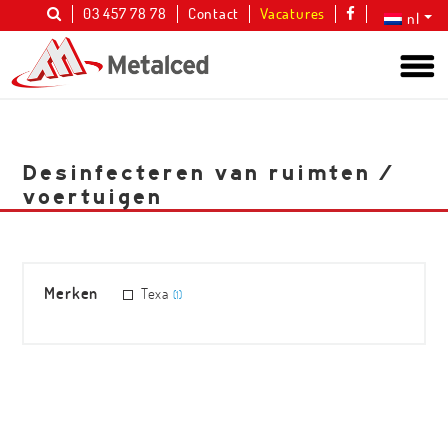
03 457 78 78
Contact
Vacatures
nl
Desinfecteren van ruimten /
voertuigen
Merken
Texa
(1)