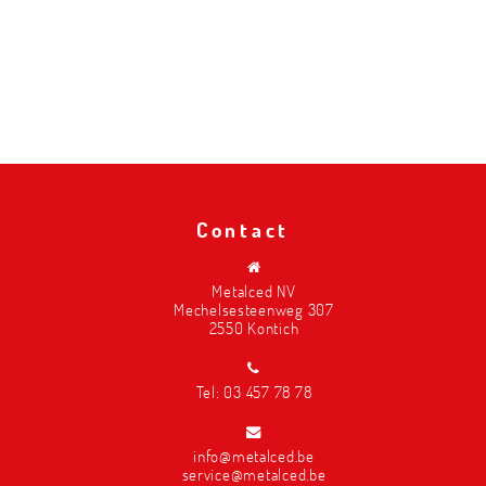
Contact
Metalced NV
Mechelsesteenweg 307
2550 Kontich
Tel:
03 457 78 78
info@metalced.be
service@metalced.be