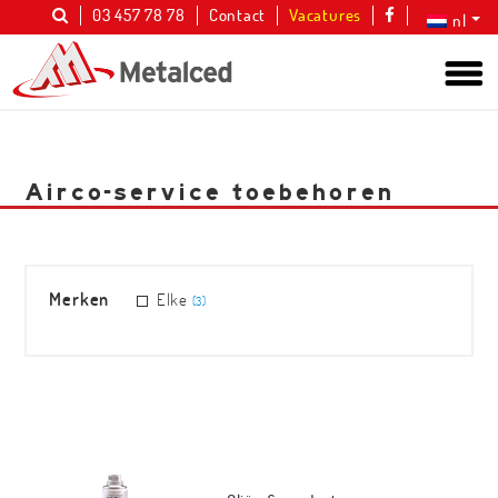
03 457 78 78
Contact
Vacatures
nl
Airco-service toebehoren
Merken
Elke
(3)