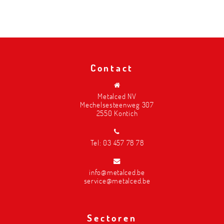
Contact
Metalced NV
Mechelsesteenweg 307
2550 Kontich
Tel:
03 457 78 78
info@metalced.be
service@metalced.be
Sectoren