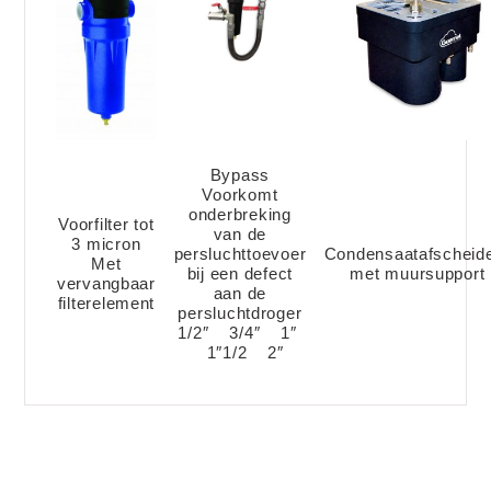
Bypass
Voorkomt
onderbreking
Voorfilter tot
van de
3 micron
persluchttoevoer
Condensaatafscheid
Met
bij een defect
m
et muursupport
vervangbaar
aan de
filterelement
persluchtdroger
1/2″ 3/4″ 1″
1″1/2 2″