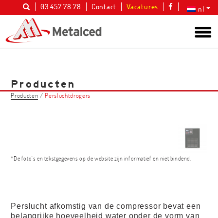
03 457 78 78
Contact
Vacatures
nl
Producten
Producten
/
Persluchtdrogers
*De foto's en tekstgegevens op de website zijn informatief en niet bindend.
Perslucht afkomstig van de compressor bevat een
belangrijke hoeveelheid water onder de vorm van