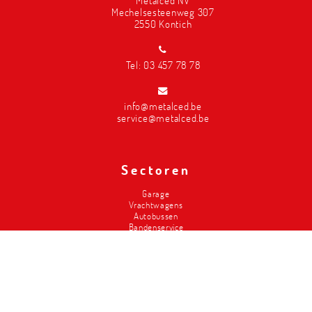
Metalced NV
Mechelsesteenweg 307
2550 Kontich
Tel:
03 457 78 78
info@metalced.be
service@metalced.be
Sectoren
Garage
Vrachtwagens
Autobussen
Bandenservice
Carrosserie
Divers-2de hands
Brandweer
Landbouw
Liften
Classics
Magazijninrichting