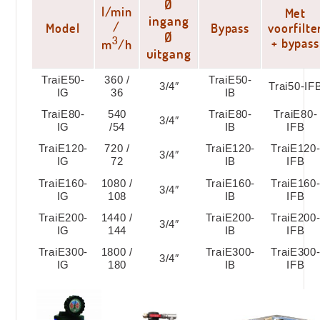
Ø
l/min
Met
ingang
/
Model
Bypass
voorfilte
Ø
3
+ bypass
m
/h
uitgang
TraiE50-
360 /
TraiE50-
3/4″
Trai50-IF
IG
36
IB
TraiE80-
540
TraiE80-
TraiE80-
3/4″
IG
/54
IB
IFB
TraiE120-
720 /
TraiE120-
TraiE120
3/4″
IG
72
IB
IFB
TraiE160-
1080 /
TraiE160-
TraiE160
3/4″
IG
108
IB
IFB
TraiE200-
1440 /
TraiE200-
TraiE200
3/4″
IG
144
IB
IFB
TraiE300-
1800 /
TraiE300-
TraiE300
3/4″
IG
180
IB
IFB