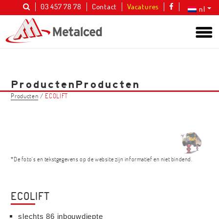
03 457 78 78
Contact
Vacatures
nl
Producten
Producten
Producten
/
ECOLIFT
*De foto's en tekstgegevens op de website zijn informatief en niet bindend.
ECOLIFT
slechts 86 inbouwdiepte