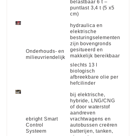
belastbaar 6 t –
puntlast 3,4 t (5 x5
cm)
hydraulica en
elektrische
besturingselementen
zijn bovengronds
gesitueerd en
Onderhouds- en
makkelijk bereikbaar
milieuvriendelijk
slechts 13 l
biologisch
afbreekbare olie per
hefcilinder
bij elektrische,
hybride, LNG/CNG
of door waterstof
aandreven
ebright Smart
vrachtwagens en
Control
autobussen creëren
Systeem
batterijen, tanken,