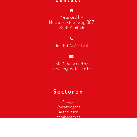
Metalced NV
Mechelsesteenweg 307
2550 Kontich
Tel:
03 457 78 78
info@metalced.be
service@metalced.be
Sectoren
Garage
Vrachtwagens
Autobussen
Bandenservice
Carrosserie
Divers-2de hands
Brandweer
Landbouw