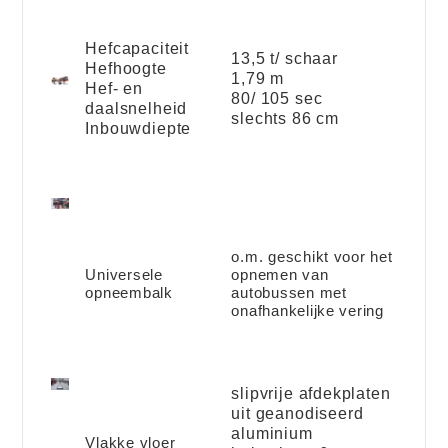
Hefcapaciteit
13,5 t/ schaar
Hefhoogte
1,79 m
Hef- en
80/ 105 sec
daalsnelheid
slechts 86 cm
Inbouwdiepte
o.m. geschikt voor het
Universele
opnemen van
opneembalk
autobussen met
onafhankelijke vering
slipvrije afdekplaten
uit geanodiseerd
aluminium
Vlakke vloer