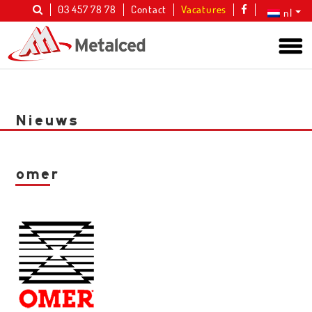
03 457 78 78
Contact
Vacatures
nl
Nieuws
omer