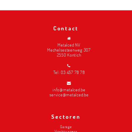
Contact
Metalced NV
Mechelsesteenweg 307
2550 Kontich
Tel:
03 457 78 78
info@metalced.be
service@metalced.be
Sectoren
Garage
Vrachtwagens