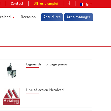
8
Contact
Offres d’emploi
fr
talced
Occasion
Actualités
Area manager
Lignes de montage pneus
Une sélection Metalced!