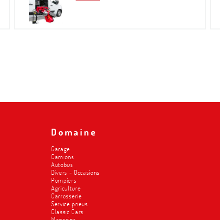
Domaine
Garage
Camions
Autobus
Divers - Occasions
Pompiers
Agriculture
Carrosserie
Service pneus
Classic Cars
Magasins