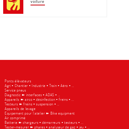
voiture
Ponts élévateurs
Agri ▪︎ Chantier ▪︎ Industrie ▪︎ Train ▪︎ Aéro ▪︎ ...
Service pneus
Diagnostic ➽ interfaces ▪︎ ADAS ▪︎ ...
Appareils ➽ airco ▪︎ désinfection ▪︎ freins ▪︎ ...
Testeurs ➽ freins ▪︎ suspension ▪︎ ...
Appareils de levage
Equipement pour l'atelier ➽ Bike equipment
Air comprimè
Batterie ➽ chargeurs ▪︎ démarreurs ▪︎ testeurs ▪︎ ...
Tester-mesurer ➽ phares ▪︎ analyseur de gaz ▪︎ jeu ▪︎ ...