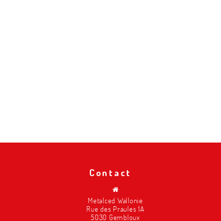
Contact
Metalced Wallonie
Rue des Praules 1A
5030 Gembloux