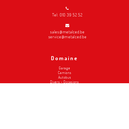
Tel:
010 39 52 52
sales@metalced.be
service@metalced.be
Domaine
Garage
Camions
Autobus
Divers - Occasions
Pompiers
Agriculture
Carrosserie
Service pneus
Classic Cars
Magasins
Élévateurs