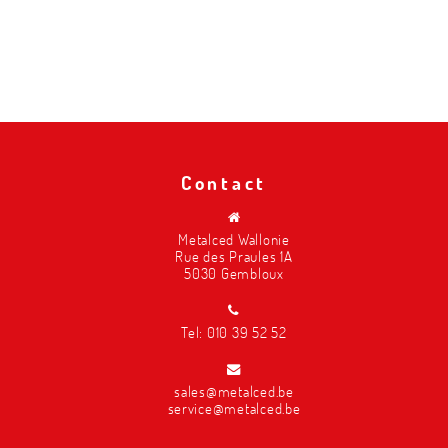
Contact
Metalced Wallonie
Rue des Praules 1A
5030 Gembloux
Tel:
010 39 52 52
sales@metalced.be
service@metalced.be