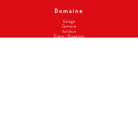
Domaine
Garage
Camions
Autobus
Divers - Occasions
Pompiers
Agriculture
Carrosserie
Service pneus
Classic Cars
Magasins
Élévateurs
Metalced
Qui sommes-nous
Nos points forts
Histoire
Workschop design/ conception de l'atelier
Service
Offres d'emploi