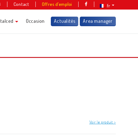
8
Contact
Offres d’emploi
fr
talced
Occasion
Actualités
Area manager
Voir le produit >