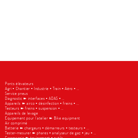
Ponts élévateurs
Agri ▪︎ Chantier ▪︎ Industrie ▪︎ Train ▪︎ Aéro ▪︎ ...
Service pneus
Diagnostic ➽ interfaces ▪︎ ADAS ▪︎ ...
Appareils ➽ airco ▪︎ désinfection ▪︎ freins ▪︎ ...
Testeurs ➽ freins ▪︎ suspension ▪︎ ...
Appareils de levage
Equipement pour l'atelier ➽ Bike equipment
Air comprimè
Batterie ➽ chargeurs ▪︎ démarreurs ▪︎ testeurs ▪︎ ...
Tester-mesurer ➽ phares ▪︎ analyseur de gaz ▪︎ jeu ▪︎ ...
Carrosserie ➽ équipement ▪︎ outils