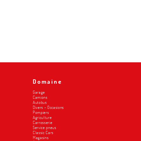
Domaine
Garage
Camions
Autobus
Divers - Occasions
Pompiers
Agriculture
Carrosserie
Service pneus
Classic Cars
Magasins