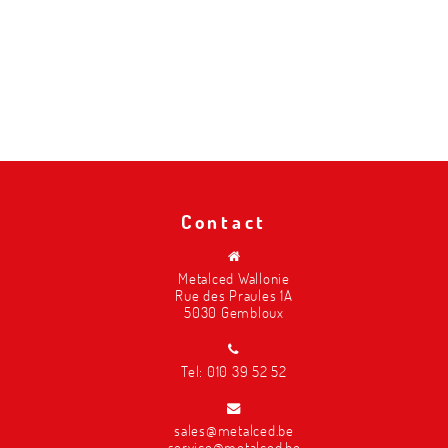
Contact
Metalced Wallonie
Rue des Praules 1A
5030 Gembloux
Tel:
010 39 52 52
sales@metalced.be
service@metalced.be