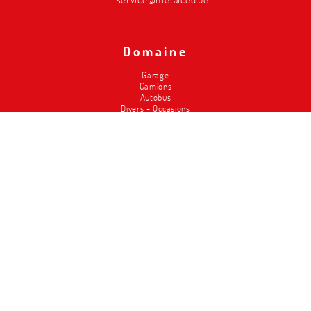
Domaine
Garage
Camions
Autobus
Divers - Occasions
Pompiers
Agriculture
Carrosserie
Service pneus
Classic Cars
Magasins
Élévateurs
Metalced
Qui sommes-nous
Nos points forts
Histoire
Workschop design/ conception de l'atelier
Service
Offres d'emploi