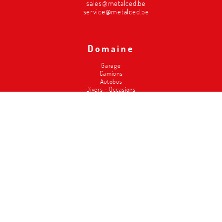
sales@metalced.be
service@metalced.be
Domaine
Garage
Camions
Autobus
Divers - Occasions
Pompiers
Agriculture
Carrosserie
Service pneus
Classic Cars
Magasins
Élévateurs
Metalced
Qui sommes-nous
Nos points forts
Histoire
Workschop design/ conception de l'atelier
Service