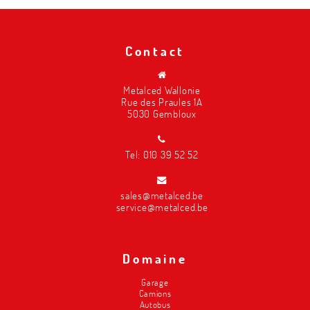
Contact
Metalced Wallonie
Rue des Praules 1A
5030 Gembloux
Tel:
010 39 52 52
sales@metalced.be
service@metalced.be
Domaine
Garage
Camions
Autobus