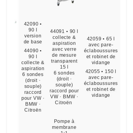
42090 •
90 l
44091 • 90 l
version
collecte &
42059 • 65 l
de base
aspiration
avec pare-
avec verre
44090 •
éclaboussures
de mesure
90 l
et robinet de
transparent
collecte &
vidange
15 l
aspiration
42055 • 150 l
6 sondes
6 sondes
avec pare-
(droit ·
(droit ·
éclaboussures
souple)
souple)
et robinet de
raccord pour
raccord
vidange
VW · BMW ·
pour VW ·
Citroën
BMW ·
Citroën
Pompe à
membrane
1:1