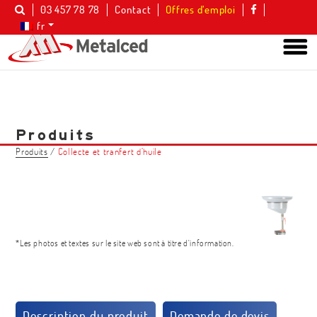
03 457 78 78
Contact
Offres d’emploi
fr
Produits
Produits
/
Collecte et tranfert d’huile
*Les photos et textes sur le site web sont à titre d'information.
Description du produit