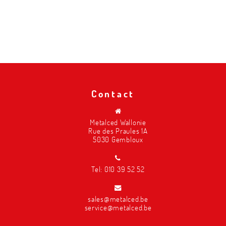
Contact
Metalced Wallonie
Rue des Praules 1A
5030 Gembloux
Tel:
010 39 52 52
sales@metalced.be
service@metalced.be