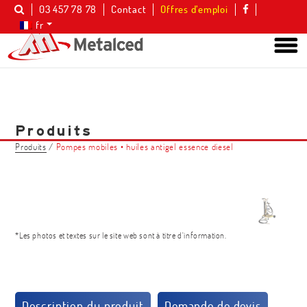
03 457 78 78
Contact
Offres d’emploi
fr
Produits
Produits
/
Pompes mobiles • huiles antigel essence diesel
*Les photos et textes sur le site web sont à titre d'information.
Description du produit