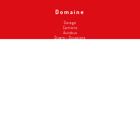
Domaine
Garage
Camions
Autobus
Divers - Occasions
Pompiers
Agriculture
Carrosserie
Service pneus
Classic Cars
Magasins
Élévateurs
Metalced
Qui sommes-nous
Nos points forts
Histoire
Workschop design/ conception de l'atelier
Service
Offres d'emploi