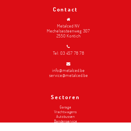
Contact
Metalced NV
Mechelsesteenweg 307
2550 Kontich
Tel:
03 457 78 78
info@metalced.be
service@metalced.be
Sectoren
Garage
Vrachtwagens
Autobussen
Bandenservice
Carrosserie
Divers-2de hands